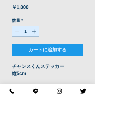
価
￥1,000
格
数量
*
カートに追加する
チャンスくんステッカー
縦5cm