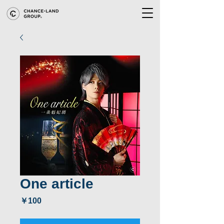
One article
価
￥100
格