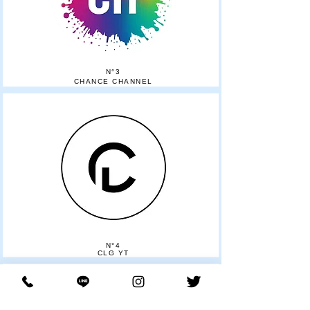
​N°3
CHANCE CHANNEL
​N°4
CLG YT