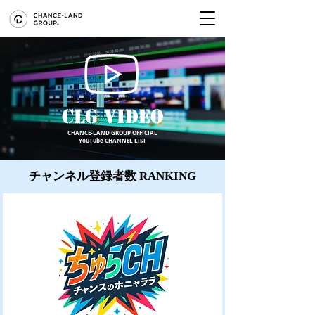
​CLG VIDEO
​CHANCE-LAND GROUP OFFICIAL
YouTube CHANNEL LIST
チャンネル​登録者数 RANKING