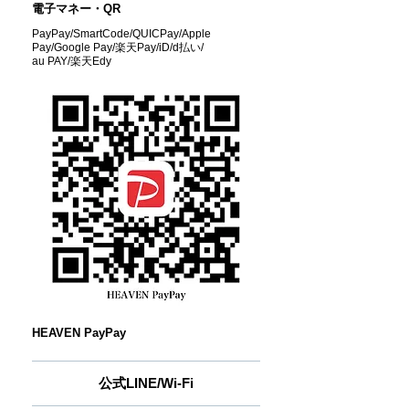
電子マネー・QR
PayPay/SmartCode/QUICPay/Apple
Pay/Google Pay/楽天Pay/iD/d払い/
au PAY/楽天Edy
HEAVEN PayPay
公式LINE/Wi-Fi