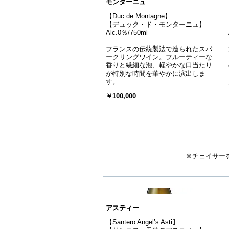
モンターニュ
【Duc de Montagne】
【デュック・ド・モンターニュ】
Alc.0％/750ml
フランスの伝統製法で造られたスパ
ークリングワイン。フルーティーな
香りと繊細な泡、軽やかな口当たり
が特別な時間を華やかに演出しま
す。
￥100,000
※チェイサー
アスティー
【Santero Angel’s Asti】