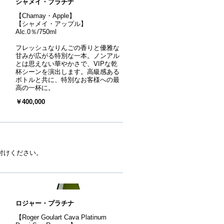
シャメイ・プラチナ
【Chamay・Apple】
【シャメイ・アップル】
Alc.0％/750ml
フレッシュなりんごの香りと優雅な
甘みが広がる特別な一本。ノンアル
とは思えない華やかさで、VIPな乾
杯シーンを演出します。高級感ある
ボトルと共に、特別なお客様への最
高の一杯に。
￥400,000
付けください。
ロジャー・プラチナ
【Roger Goulart Cava Platinum