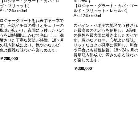
【ロジャー・グラート・カバ・ロ
Reserva】
ゼ・ブリュット】
【ロジャー・グラート・カバ・ゴー
Alc.12％/750ml
ルド・ブリュット・レセルバ】
Alc.12％/750ml
ロジャーグラートを代表する一本で
す。完熟イチゴの香りとチェリーの
スペイン・ペネデス地区で収穫され
風味が広がり、夜間に収穫したぶど
た最高級のぶどうを使用し、3品種
うを10時間以上かけて色出しし、発
の個性を最大限に引き出したカバで
酵させた丁寧な製法が特徴。18ヶ月
す。豊かなアロマ、心地よい酸味、
の瓶内熟成により、艶やかなルビー
リッチなコクが見事に調和し、和食
色と優雅な味わいを楽しめます。
や洋食とも相性抜群。18〜24ヶ月
長期瓶内熟成で、深みのある味わい
￥200,000
が楽しめます。
￥300,000