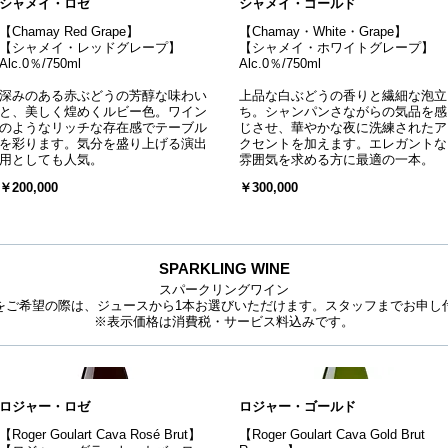
シャメイ・ロゼ
シャメイ・ゴールド
【Chamay Red Grape】
【Chamay・White・Grape】
【シャメイ・レッドグレープ】
【シャメイ・ホワイトグレープ】
Alc.0％/750ml
Alc.0％/750ml
深みのある赤ぶどうの芳醇な味わい
上品な白ぶどうの香りと繊細な泡立
と、美しく煌めくルビー色。ワイン
ち。シャンパンさながらの気品を感
のようなリッチな存在感でテーブル
じさせ、華やかな夜に洗練されたア
を彩ります。気分を盛り上げる演出
クセントを加えます。エレガントな
用としても人気。
雰囲気を求める方に最適の一本。
￥200,000
￥300,000
SPARKLING WINE
スパークリングワイン
をご希望の際は、ジュースから1本お選びいただけます。スタッフまでお申し
※表示価格は消費税・サービス料込みです。
ロジャー・ロゼ
ロジャー・ゴールド
【Roger Goulart Cava Rosé Brut】
【Roger Goulart Cava Gold Brut