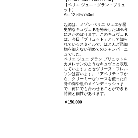
【ペリエ ジュエ・グラン・ブリュ
ット】
Alc.12.5%/750ml
起源は、メゾン ペリエ ジュエが歴
史的なキュヴェ Kを発表した1846年
にさかのぼります。このキュヴェ K
は、今日「ブリュット」として知ら
れているスタイルで、ほとんど添加
物を加えない初めてのシャンパーニ
ュでした。
ペリエ ジュエ グラン ブリュットを
カメレオンのようなキュヴェと表現
しています」とセヴリーヌ・フレル
ソンは言います。「アペリティフか
ら、クリーミーなソースを使った白
身の肉や魚のメインディッシュま
で、何にでも合わせることができる
特徴と個性があります。
￥150,000