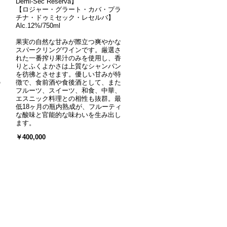
Demi-Sec Reserva】
【ロジャー・グラート・カバ・プラ
チナ・ドゥミセック・レセルバ】
Alc.12%/750ml
果実の自然な甘みが際立つ爽やかな
スパークリングワインです。厳選さ
れた一番搾り果汁のみを使用し、香
りとふくよかさは上質なシャンパン
を彷彿とさせます。優しい甘みが特
の
徴で、食前酒や食後酒として、また
フルーツ、スイーツ、和食、中華、
エスニック料理との相性も抜群。最
低18ヶ月の瓶内熟成が、フルーティ
な酸味と官能的な味わいを生み出し
ます。
￥400,000