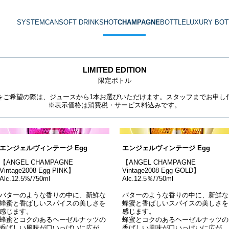
SYSTEM
CAN
SOFT DRINK
SHOT
CHAMPAGNE
BOTTLE
LUXURY BOT
LIMITED EDITION
限定ボトル
をご希望の際は、ジュースから1本お選びいただけます。スタッフまでお申し
※表示価格は消費税・サービス料込みです。
エンジェルヴィンテージ Egg
エンジェルヴィンテージ Egg
【ANGEL CHAMPAGNE
【ANGEL CHAMPAGNE
Vintage2008 Egg PINK】
Vintage2008 Egg GOLD】
Alc.12.5%/750ml
Alc.12.5％/750ml
バターのような香りの中に、新鮮な
バターのような香りの中に、新鮮な
蜂蜜と香ばしいスパイスの美しさを
蜂蜜と香ばしいスパイスの美しさを
感じます。
感じます。
蜂蜜とコクのあるヘーゼルナッツの
蜂蜜とコクのあるヘーゼルナッツの
香ばしい風味が口いっぱいに広が
香ばしい風味が口いっぱいに広が