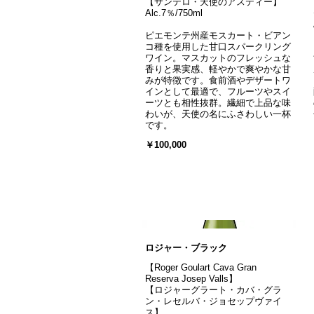
【サンテロ・天使のアスティー】
Alc.7％/750ml
ピエモンテ州産モスカート・ビアン
コ種を使用した甘口スパークリング
ワイン。マスカットのフレッシュな
香りと果実感、軽やかで爽やかな甘
みが特徴です。食前酒やデザートワ
インとして最適で、フルーツやスイ
ーツとも相性抜群。繊細で上品な味
わいが、天使の名にふさわしい一杯
です。
￥100,000
ロジャー・ブラック
【Roger Goulart Cava Gran
Reserva Josep Valls】
【ロジャーグラート・カバ・グラ
ン・レセルバ・ジョセップヴァイ
ス】