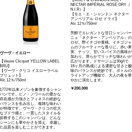
NECTAR IMPÉRIAL ROSÉ DRY（
N.I.R）】
【モエ・エ・シャンドン ネクター
アンペリアル ロゼ ドライ】
Alc.12％/750ml
芳醇でエレガントな甘口シャンパー
ニュ「ネクター・アンペリアル」の
ロゼ。野イチゴや黄桃、イチゴジャ
ムのフルーティーな香りに、赤い果
実、ナッツ、甘いスパイスの風味が
ヴーヴ・イエロー
加わり、滑らかでリッチな味わいが
【Veuve Clicquot YELLOW LABEL
広がります。ドサージュは30g/lで
BRU】
18ヶ月の熟成による濃密な甘さと酸
【ヴーヴ・クリコ イエローラベル
味のバランスが絶妙です。ボトルの
ブリュット】
ライトアップ機能で、大人の夜を華
Alc.12％/750ml
やかに演出します。
￥200,000
1772年以来メゾンを象徴するシャン
パンです。ピノ・ノワールの豊かな
存在感が力強さとフィネスの絶妙な
バランスを生み出し、複雑な味わい
が特徴です。ヴーヴ・クリコの壮大
なブドウ畑と、一貫したスタイルを
反映するこのシャンパンは、どんな
シーンにも華やかさを添え、卓越し
た品質を楽しむことができます。